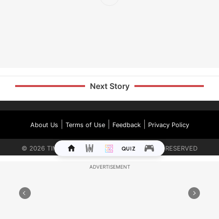
Next Story
|
|
|
About Us
Terms of Use
Feedback
Privacy Policy
©
2026
TIMES INTERNET LIMITED. ALL RIGHTS RESERVED