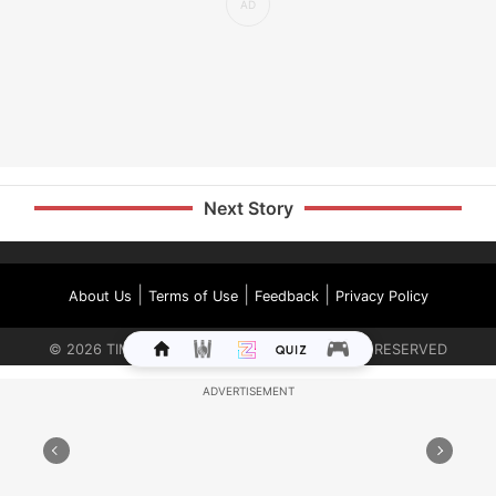
Next Story
|
|
|
About Us
Terms of Use
Feedback
Privacy Policy
©
2026
TIMES INTERNET LIMITED. ALL RIGHTS RESERVED