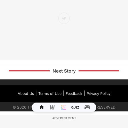
Next Story
|
|
|
About Us
Terms of Use
Feedback
Privacy Policy
©
2026
TIMES INTERNET LIMITED. ALL RIGHTS RESERVED