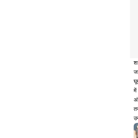
शह
जा
घू
मे
अ
तर
उन