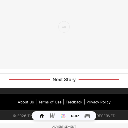
Next Story
|
|
|
About Us
Terms of Use
Feedback
Privacy Policy
©
2026
TIMES INTERNET LIMITED. ALL RIGHTS RESERVED