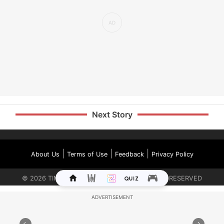
Next Story
|
|
|
About Us
Terms of Use
Feedback
Privacy Policy
©
2026
TIMES INTERNET LIMITED. ALL RIGHTS RESERVED