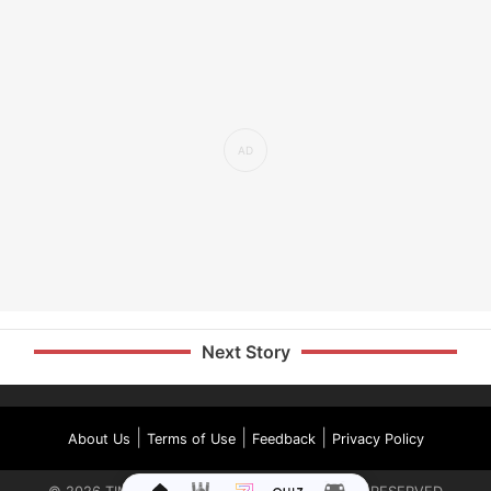
Next Story
|
|
|
About Us
Terms of Use
Feedback
Privacy Policy