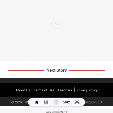
Next Story
|
|
|
About Us
Terms of Use
Feedback
Privacy Policy
©
2026
TIMES INTERNET LIMITED. ALL RIGHTS RESERVED