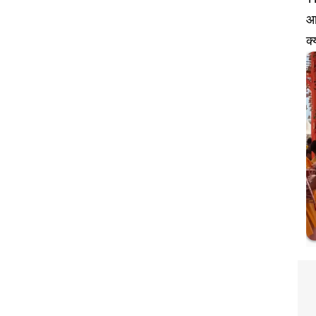
आप
क्