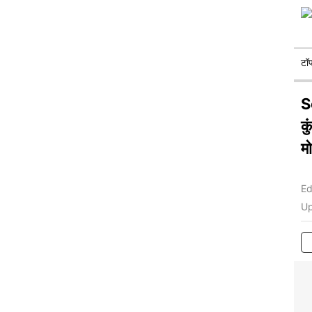
टॉ
S
क
मो
Ed
Up