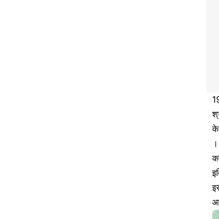
1
श्
क
। 
कप
इत
इर
आ