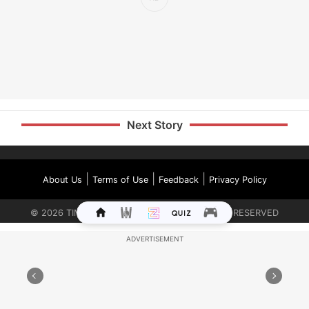
Next Story
|
|
|
About Us
Terms of Use
Feedback
Privacy Policy
©
2026
TIMES INTERNET LIMITED. ALL RIGHTS RESERVED