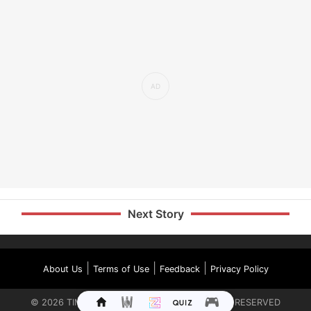
Next Story
|
|
|
About Us
Terms of Use
Feedback
Privacy Policy
©
2026
TIMES INTERNET LIMITED. ALL RIGHTS RESERVED