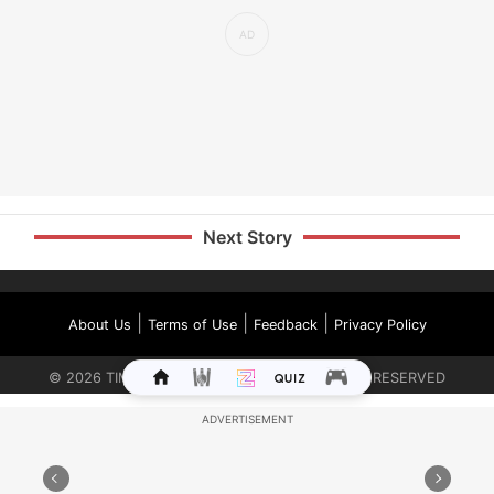
Next Story
|
|
|
About Us
Terms of Use
Feedback
Privacy Policy
©
2026
TIMES INTERNET LIMITED. ALL RIGHTS RESERVED