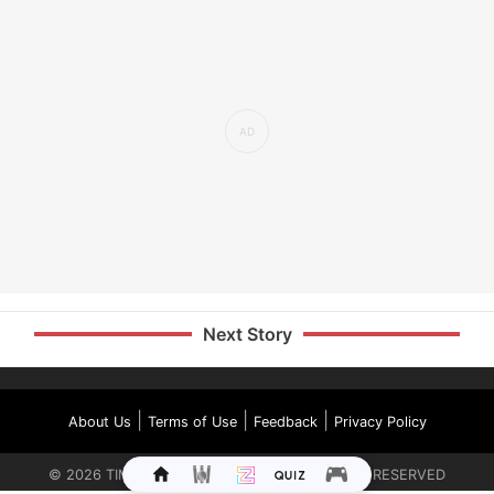
Next Story
|
|
|
About Us
Terms of Use
Feedback
Privacy Policy
©
2026
TIMES INTERNET LIMITED. ALL RIGHTS RESERVED