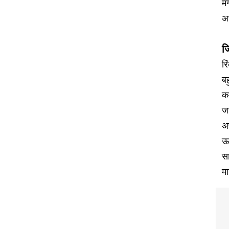
मं
अ
जि
रि
बह
कम
जर
अफ
ऊप
सा
मा