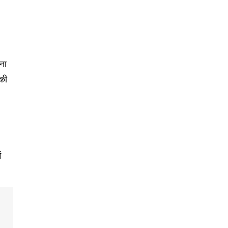
ना
नकी
ं