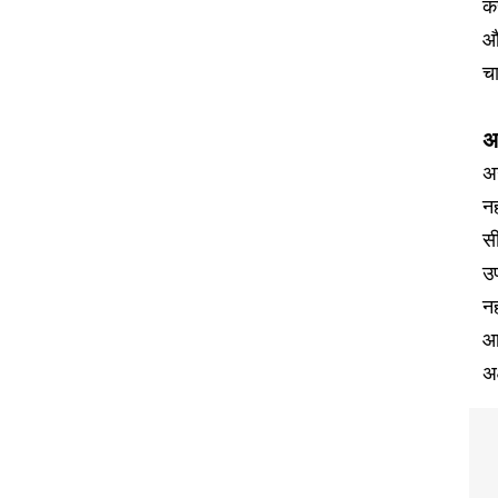
कर
औ
चा
अ
अग
नह
सी
उप
नह
आम
अ