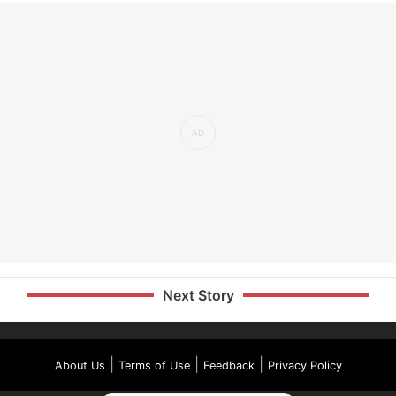
Next Story
|
|
|
About Us
Terms of Use
Feedback
Privacy Policy