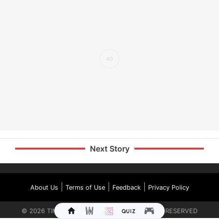
Next Story
|
|
|
About Us
Terms of Use
Feedback
Privacy Policy
©
2026
TIMES INTERNET LIMITED. ALL RIGHTS RESERVED