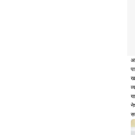
आज
पा
खर
व्
या
न
स