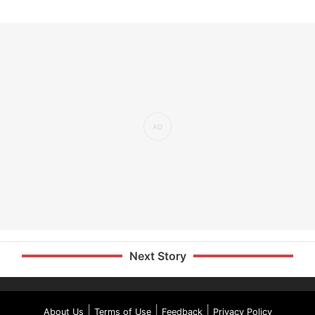
Next Story
|
|
|
About Us
Terms of Use
Feedback
Privacy Policy