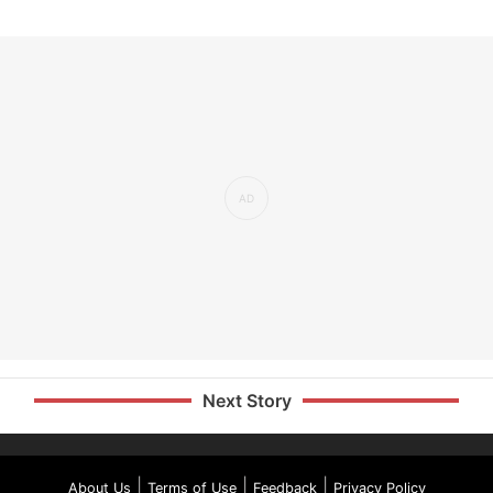
Next Story
|
|
|
About Us
Terms of Use
Feedback
Privacy Policy