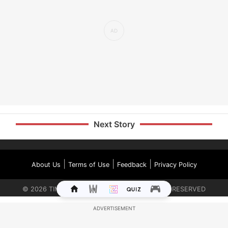
Next Story
|
|
|
About Us
Terms of Use
Feedback
Privacy Policy
©
2026
TIMES INTERNET LIMITED. ALL RIGHTS RESERVED