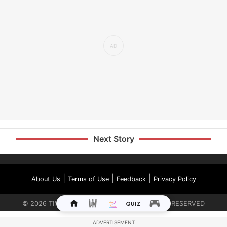
Next Story
|
|
|
About Us
Terms of Use
Feedback
Privacy Policy
©
2026
TIMES INTERNET LIMITED. ALL RIGHTS RESERVED