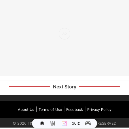
Next Story
|
|
|
About Us
Terms of Use
Feedback
Privacy Policy
©
2026
TIMES INTERNET LIMITED. ALL RIGHTS RESERVED