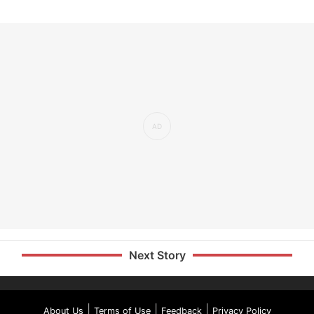
Next Story
|
|
|
About Us
Terms of Use
Feedback
Privacy Policy