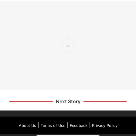
Next Story
|
|
|
About Us
Terms of Use
Feedback
Privacy Policy