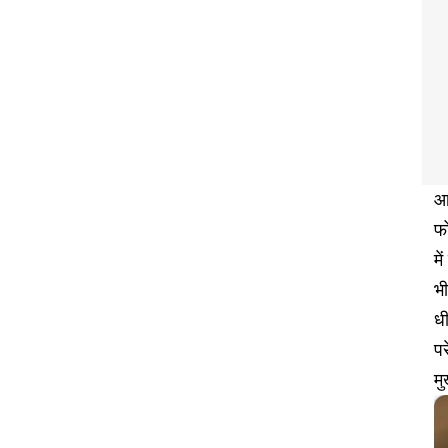
आज
फो
मे
भी
ध
प
मु