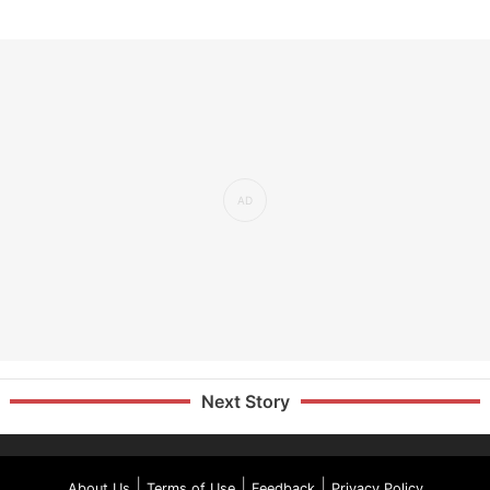
Next Story
|
|
|
About Us
Terms of Use
Feedback
Privacy Policy