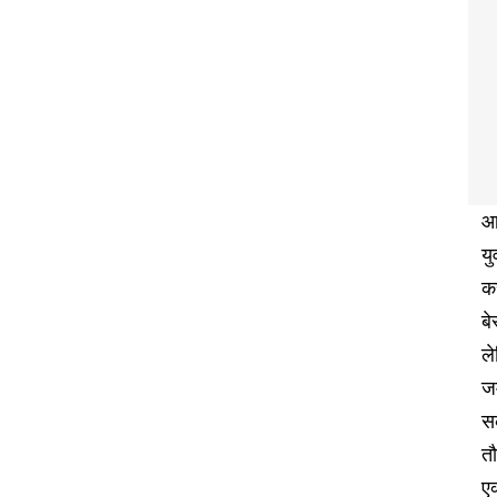
आ
यु
कर
बे
ल
ज
स
तौ
एक