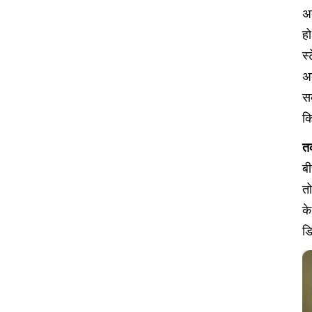
अक
हो
स
अ
स
कि
तक
ब
तो
के
डि