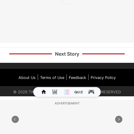
Next Story
|
|
|
About Us
Terms of Use
Feedback
Privacy Policy
©
2026
TIMES INTERNET LIMITED. ALL RIGHTS RESERVED