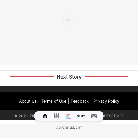
Next Story
|
|
|
About Us
Terms of Use
Feedback
Privacy Policy
©
2026
TIMES INTERNET LIMITED. ALL RIGHTS RESERVED