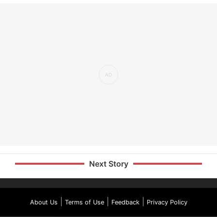
Next Story
|
|
|
About Us
Terms of Use
Feedback
Privacy Policy