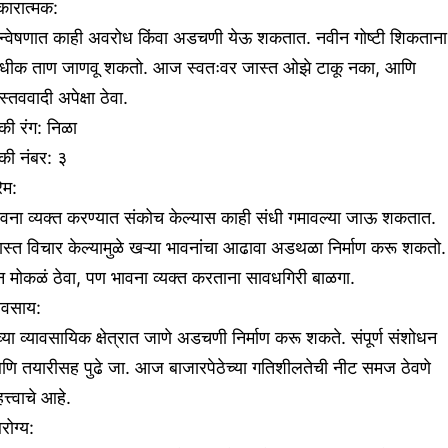
कारात्मक:
न्वेषणात काही अवरोध किंवा अडचणी येऊ शकतात. नवीन गोष्टी शिकताना
धीक ताण जाणवू शकतो. आज स्वतःवर जास्त ओझे टाकू नका, आणि
स्तववादी अपेक्षा ठेवा.
ी रंग: निळा
की नंबर: ३
रेम:
ावना व्यक्त करण्यात संकोच केल्यास काही संधी गमावल्या जाऊ शकतात.
स्त विचार केल्यामुळे खऱ्या भावनांचा आढावा अडथळा निर्माण करू शकतो.
 मोकळं ठेवा, पण भावना व्यक्त करताना सावधगिरी बाळगा.
यवसाय:
्या व्यावसायिक क्षेत्रात जाणे अडचणी निर्माण करू शकते. संपूर्ण संशोधन
णि तयारीसह पुढे जा. आज बाजारपेठेच्या गतिशीलतेची नीट समज ठेवणे
त्त्वाचे आहे.
ोग्य: