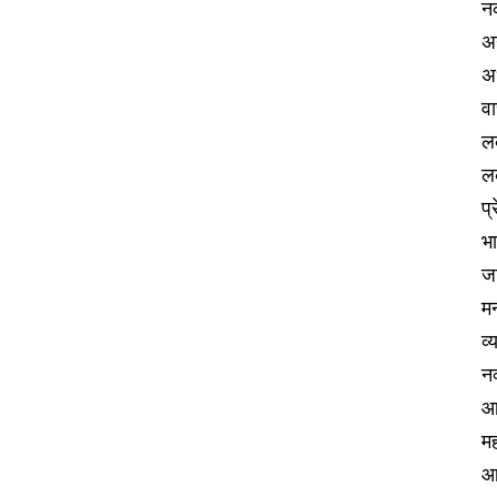
न
अ
अ
वा
लक
ल
प्
भ
जा
मन
व्
नव
आ
मह
आर