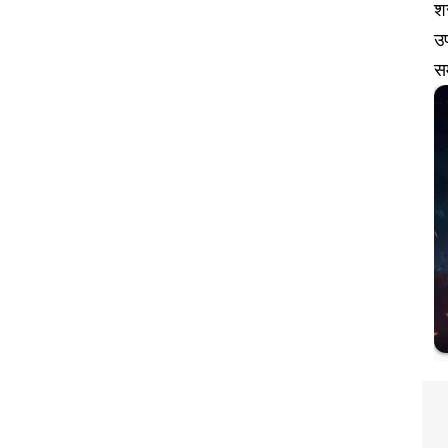
शर
उप
स