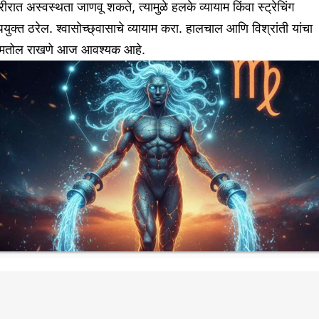
ीरात अस्वस्थता जाणवू शकते, त्यामुळे हलके व्यायाम किंवा स्ट्रेचिंग
युक्त ठरेल. श्वासोच्छ्वासाचे व्यायाम करा. हालचाल आणि विश्रांती यांचा
मतोल राखणे आज आवश्यक आहे.