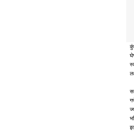
कु
घे
स्
लक
स
गण
ज्
भव
इत