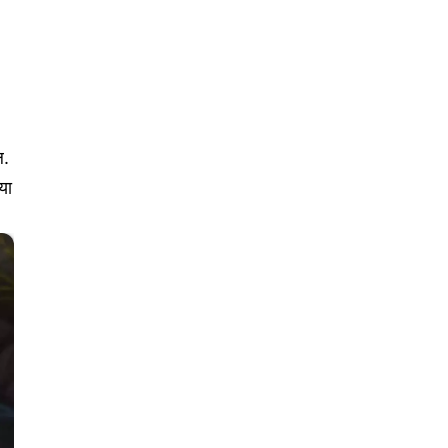
ल.
या