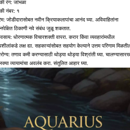
ी रंग: जांभळा
की नंबर: १
रेम: जोडीदारासोबत नवीन क्रियाकलापांचा आनंद घ्या. अविवाहितांना
पेक्षित ठिकाणी नवे संबंध जुळू शकतात.
यवसाय: धोरणात्मक विचारशक्ती वापरा. करार किंवा व्यवहारांमधील
शीलांकडे लक्ष द्या. सहकाऱ्यांसोबत सहयोग केल्याने उत्तम परिणाम मिळती
ोग्य: तणाव कमी करण्यासाठी थोड्या थोड्या विश्रांती घ्या. चालण्यासारख्
क्या व्यायामांचा अवलंब करा. संतुलित आहार घ्या.