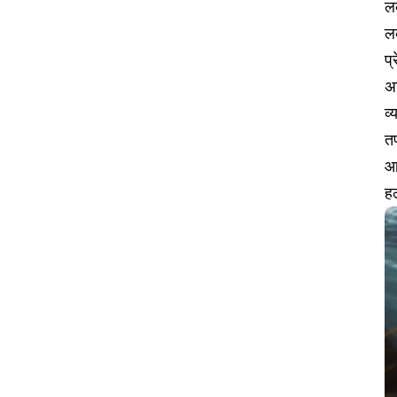
लक
ल
प्
अन
व्
तप
आर
हल