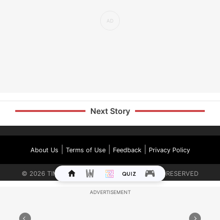
Next Story
|
|
|
About Us
Terms of Use
Feedback
Privacy Policy
©
2026
TIMES INTERNET LIMITED. ALL RIGHTS RESERVED