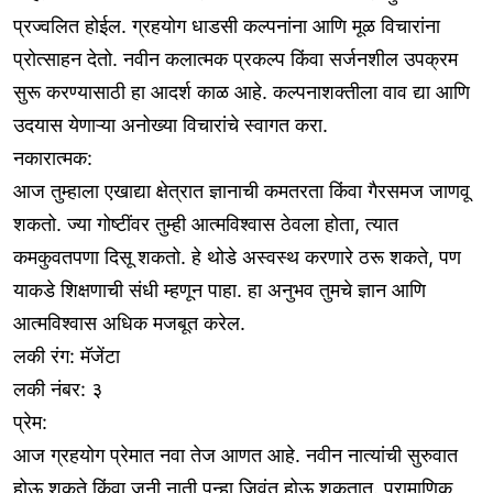
प्रज्वलित होईल. ग्रहयोग धाडसी कल्पनांना आणि मूळ विचारांना
प्रोत्साहन देतो. नवीन कलात्मक प्रकल्प किंवा सर्जनशील उपक्रम
सुरू करण्यासाठी हा आदर्श काळ आहे. कल्पनाशक्तीला वाव द्या आणि
उदयास येणाऱ्या अनोख्या विचारांचे स्वागत करा.
नकारात्मक:
आज तुम्हाला एखाद्या क्षेत्रात ज्ञानाची कमतरता किंवा गैरसमज जाणवू
शकतो. ज्या गोष्टींवर तुम्ही आत्मविश्वास ठेवला होता, त्यात
कमकुवतपणा दिसू शकतो. हे थोडे अस्वस्थ करणारे ठरू शकते, पण
याकडे शिक्षणाची संधी म्हणून पाहा. हा अनुभव तुमचे ज्ञान आणि
आत्मविश्वास अधिक मजबूत करेल.
लकी रंग: मॅजेंटा
लकी नंबर: ३
प्रेम:
आज ग्रहयोग प्रेमात नवा तेज आणत आहे. नवीन नात्यांची सुरुवात
होऊ शकते किंवा जुनी नाती पुन्हा जिवंत होऊ शकतात. प्रामाणिक