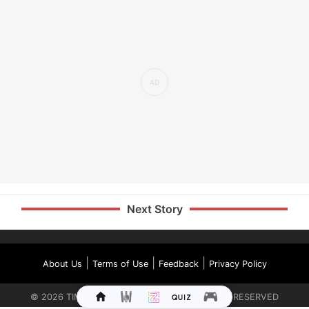
Next Story
|
|
|
About Us
Terms of Use
Feedback
Privacy Policy
©
2026
TIMES INTERNET LIMITED. ALL RIGHTS RESERVED