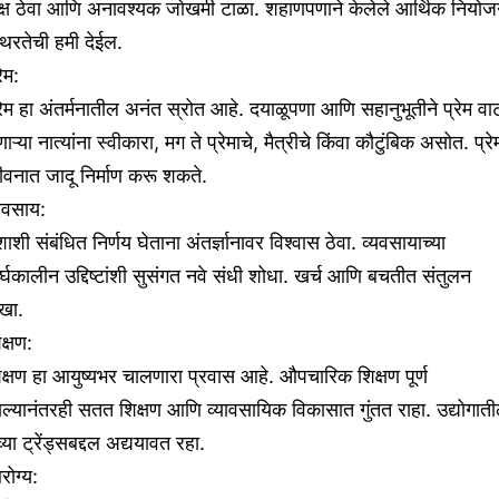
क्ष ठेवा आणि अनावश्यक जोखमी टाळा. शहाणपणाने केलेले आर्थिक नियो
थिरतेची हमी देईल.
रेम:
रेम हा अंतर्मनातील अनंत स्रोत आहे. दयाळूपणा आणि सहानुभूतीने प्रेम वाट
णाऱ्या नात्यांना स्वीकारा, मग ते प्रेमाचे, मैत्रीचे किंवा कौटुंबिक असोत. प्रे
वनात जादू निर्माण करू शकते.
यवसाय:
शाशी संबंधित निर्णय घेताना अंतर्ज्ञानावर विश्वास ठेवा. व्यवसायाच्या
र्घकालीन उद्दिष्टांशी सुसंगत नवे संधी शोधा. खर्च आणि बचतीत संतुलन
खा.
क्षण:
क्षण हा आयुष्यभर चालणारा प्रवास आहे. औपचारिक शिक्षण पूर्ण
ल्यानंतरही सतत शिक्षण आणि व्यावसायिक विकासात गुंतत राहा. उद्योगात
्या ट्रेंड्सबद्दल अद्ययावत रहा.
ोग्य: