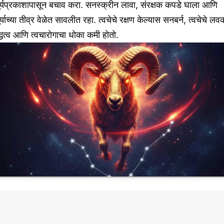
र्यप्रकाशापासून बचाव करा. सनस्क्रीन लावा, संरक्षक कपडे घाला आणि
र्याच्या तीव्र वेळेत सावलीत रहा. त्वचेचे रक्षण केल्यास सनबर्न, त्वचेचे ल
द्धत्व आणि त्वचारोगाचा धोका कमी होतो.