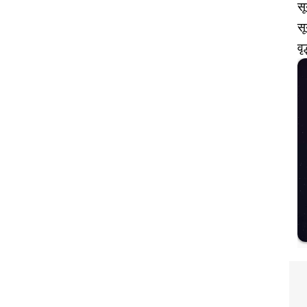
सू
सू
वृ