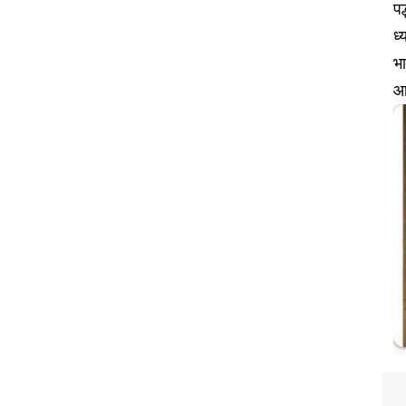
पद
ध्
भा
आ