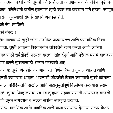
कारात्मक: कधी कधी तुमची संवेदनशीलता अतिशय भावनिक किंवा मूडी बन
ते. परिस्थिती कठीण झाल्यास तुम्ही स्वतःच्या कवचात मागे हटता, ज्यामुळ
रांना तुमच्याशी संपर्क साधणे अवघड होते.
की रंग: तपकिरी
की नंबर: ८
रेम: नात्यांमध्ये तुम्ही खोल भावनिक जडणघडण आणि प्रामाणिक निष्ठा
ता. तुम्ही आपल्या प्रियजनांचे तीव्रतेने रक्षण करता आणि त्यांच्या
ंदासाठी सर्वतोपरी प्रयत्न करता. सौहार्दपूर्ण आणि प्रेमळ घराचे वातावर
ार करणे तुमच्यासाठी अत्यंत महत्त्वाचे आहे.
यवसाय: तुम्ही अंतर्ज्ञानावर आधारित निर्णय घेण्यात कुशल आहात आणि
हनती स्वभावाचे आहात. भावनांशी जोडलेले विचार करण्याचे तुमचे कौशल्य
म्हाला परिस्थितींचे सखोल आणि सहानुभूतीपूर्ण विश्लेषण करण्यास सक्षम
ते. तुमचा जिव्हाळ्याचा स्वभाव तुम्हाला सहकाऱ्यांसाठी आधारवड बनवतो
ि तुमचे मार्गदर्शन व सल्ला सर्वांना उपयुक्त ठरतात.
ोग्य: मानसिक आणि भावनिक आरोग्याला प्राधान्य देणाऱ्या सेल्फ-केअर