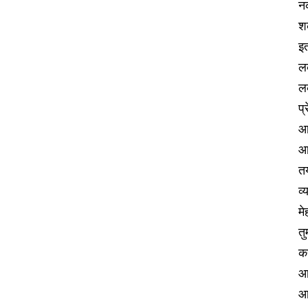
न
शक
इत
ल
ल
प्
आण
आन
तय
व्
मे
तु
कर
आण
आर