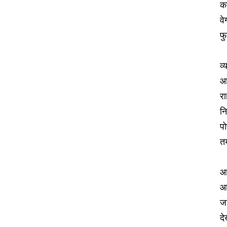
का
वे
फु
व
आज
रा
न
पो
त
आ
आज
जा
दे