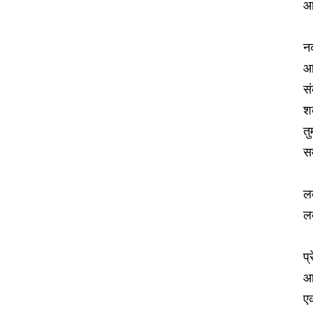
आ
न
आज
सं
श
तु
सम
ल
ल
प्
आज
एक