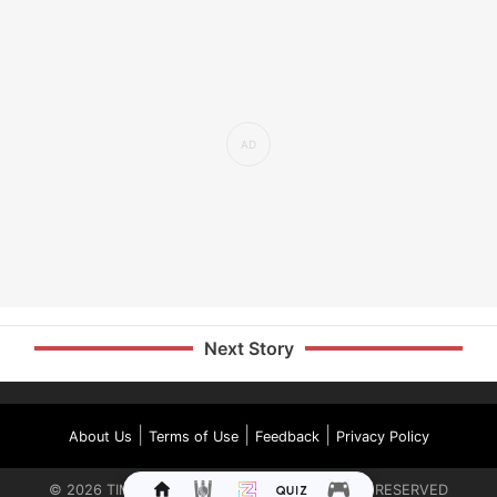
Next Story
|
|
|
About Us
Terms of Use
Feedback
Privacy Policy
©
2026
TIMES INTERNET LIMITED. ALL RIGHTS RESERVED