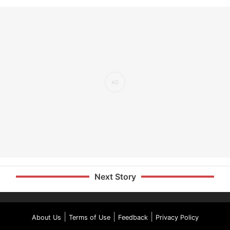
Next Story
|
|
|
About Us
Terms of Use
Feedback
Privacy Policy