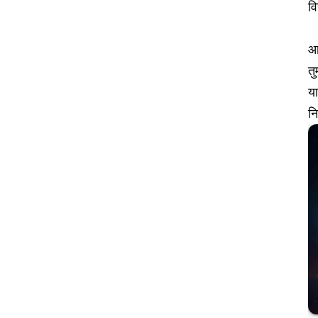
वि
आ
तु
य
नि