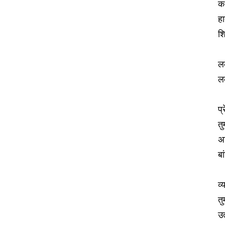
क
हा
श
ल
ल
प्
तु
अ
बा
व
तु
उत