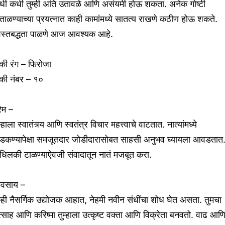
धी कधी तुम्ही अति उतावळे आणि असंयमी होऊ शकता. अनेक गोष्टी
ताळण्याच्या प्रयत्नात काही कामांमध्ये सातत्य राखणे कठीण होऊ शकते.
िस्तबद्धता पाळणे आज आवश्यक आहे.
की रंग – फिरोजा
की नंबर – १०
रेम –
म्हाला स्वातंत्र्य आणि स्वतंत्र विचार महत्त्वाचे वाटतात. नात्यांमध्ये
डकण्यापेक्षा समजूतदार जोडीदारासोबत साहसी अनुभव घ्यायला आवडतात
ंधिलकी टाळण्याऐवजी संवादातून नातं मजबूत करा.
्यवसाय –
म्ही नैसर्गिक उद्योजक आहात, नेहमी नवीन संधींचा शोध घेत असता. तुमचा
्साह आणि करिष्मा तुम्हाला उत्कृष्ट वक्ता आणि विक्रेता बनवतो. वाढ आण