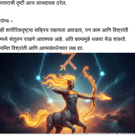
स्ताराची दृष्टी आज लाभदायक ठरेल.
रोग्य –
म्ही शारीरिकदृष्ट्या सक्रिय राहायला आवडता, पण काम आणि विश्रांती
ामध्ये संतुलन राखणे आवश्यक आहे. अति कामामुळे थकवा येऊ शकतो.
यमित विश्रांती आणि आत्मसंवर्धनावर लक्ष द्या.