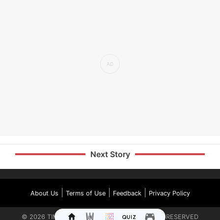
Next Story
|
|
|
About Us
Terms of Use
Feedback
Privacy Policy
©
2026
TIMES INTERNET LIMITED. ALL RIGHTS RESERVED