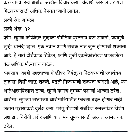
करण्यापूर्वी सर्व बाबींचा सखोल विचार करा. विद्यार्थी असाल तर यश
मिळवण्यासाठी अधिक मेहनत घ्यावी लागेल.
लकी रंग: जांभळा
लकी अंक: १२
प्रेम: तुमचा जोडीदार तुम्हाला रोमँटिक प्रस्ताव देऊ शकतो, ज्यामुळे
तुम्ही आनंदी व्हाल. एक नवीन आणि रोचक नातं सुरू होण्याची शक्यता
आहे. हे नातं दीर्घकाळ टिकेल, आणि तुम्ही एकमेकांसोबत घालवलेला
वेळ अधिक मौल्यवान वाटेल.
व्यवसाय: काही महत्त्वाच्या गोष्टींवर नियंत्रण मिळवण्याची स्वातंत्र्य
तुम्हाला दिली जाऊ शकते. बढती मिळण्याची शक्यता चांगली आहे, पण
अतिआत्मविश्वास टाळा. तुमचे कामच तुमच्या यशाची ओळख ठरेल.
आरोग्य: तुमच्या सध्याच्या आरोग्यस्थितीत फारसा बदल होणार नाही.
लहान त्रासांकडे दुर्लक्ष करा, परंतु पोटाशी संबंधित समस्यांवर विशेष
लक्ष द्या. निरोगी शरीर आणि शांत मन तुमच्यासाठी अत्यंत लाभदायक
ठरेल.