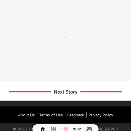
Next Story
|
|
|
About Us
Terms of Use
Feedback
Privacy Policy
©
2026
TIMES INTERNET LIMITED. ALL RIGHTS RESERVED