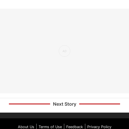
Next Story
|
|
|
About Us
Terms of Use
Feedback
Privacy Policy