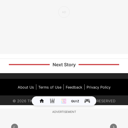
Next Story
|
|
|
About Us
Terms of Use
Feedback
Privacy Policy
©
2026
TIMES INTERNET LIMITED. ALL RIGHTS RESERVED