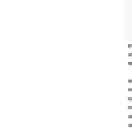
हा
अन
च
स
ग
प्
प
आ
आ