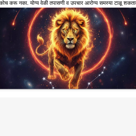
ंकोच करू नका. योग्य वेळी तपासणी व उपचार आरोग्य समस्या टाळू शकता