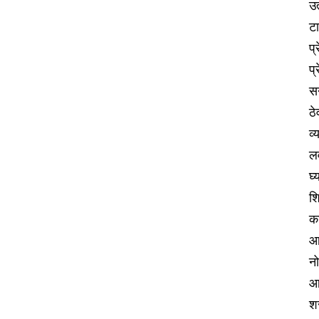
उत
टा
प्
प्
सन
ठे
व्
ल
घ्
शि
क
आ
नो
आर
शर