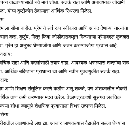
्पन्न वाढवण्यासाठी नवे मार्ग शोधा. सतर्क राहा आणि अनावश्यक जोखमी
ळा. योग्य दृष्टीकोन ठेवल्यास आर्थिक स्थिरता मिळेल.
रेम:
रेमाला सीमा नाहीत. प्रेमाचे सर्व रूप स्वीकारा आणि आनंद देणाऱ्या नात्यांचा
्मान करा. कुटुंब, मित्र किंवा जोडीदाराकडून मिळणाऱ्या प्रेमाबद्दल कृतज्ञत
वा. प्रेम हा अनुभव घेण्याजोगा आणि जतन करण्याजोगा प्रवास आहे.
यवसाय:
वचिक राहा आणि बदलांसाठी तयार राहा. आवश्यक असल्यास तज्ज्ञांचा सल्
या. आर्थिक उद्दिष्टांना प्राधान्य द्या आणि नवीन गुंतवणुकीत सतर्क राहा.
क्षण:
ाम आणि शिक्षण संतुलित करणे कठीण असू शकते, पण अंशकालीन नोकरी
र्थिक ताण कमी करण्यास मदत करेल. वेळापत्रकाशी सुसंगत लवचिक
कऱ्या शोधा ज्यामुळे शैक्षणिक प्रवासाला स्थिर उत्पन्न मिळेल.
ोग्य:
ीरातील लक्षणांकडे लक्ष द्या. आजार जाणवल्यास वैद्यकीय सल्ला घेण्यास