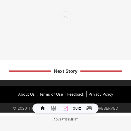
Next Story
|
|
|
About Us
Terms of Use
Feedback
Privacy Policy
©
2026
TIMES INTERNET LIMITED. ALL RIGHTS RESERVED