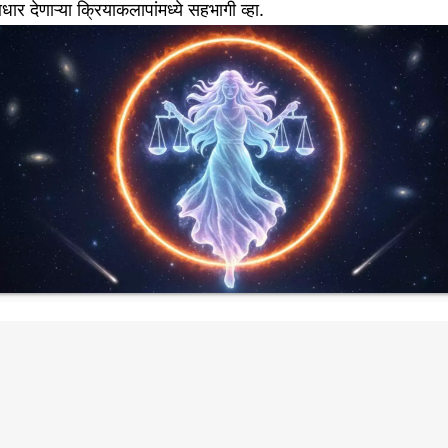
ार देणाऱ्या क्रियाकलापांमध्ये सहभागी व्हा.