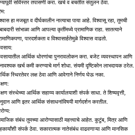
ण्यापूर्वी सविस्तर तपासणी करा. खर्च व बचतीत संतुलन ठेवा.
रेम:
श्वास हा मजबूत व दीर्घकालीन नात्याचा पाया आहे. विश्वासू रहा, तुमची
ाबदारी सांभाळा आणि आपल्या कृतींमध्ये प्रामाणिक राहा. सातत्याने
रामाणिकपणा, पारदर्शकता व विश्वासार्हतेमुळे विश्वास वाढतो.
यवसाय:
्यवसायातील आर्थिक धोरणांचा पुनरावलोकन करा. बजेट व्यवस्थापन आणि
ावश्यक खर्च कमी करण्याचे मार्ग शोधा. संयमी दृष्टिकोन लाभदायक ठरेल.
्थिक स्थिरतेवर लक्ष ठेवा आणि आवेगाने निर्णय घेऊ नका.
क्षण:
क्षण संस्थेच्या आर्थिक सहाय्य कार्यालयाशी संपर्क साधा. ते शिष्यवृत्ती,
नुदान आणि इतर आर्थिक संसाधनांविषयी मार्गदर्शन करतील.
ोग्य:
माजिक संबंध तुमच्या आरोग्यासाठी महत्त्वाचे आहेत. कुटुंब, मित्र आणि
कार्यांशी संपर्क ठेवा. सकारात्मक नातेसंबंध वाढवणाऱ्या आणि मानसिक