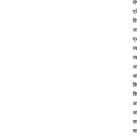
घे
प्
वि
जब
प्
व्
व
अन
आर
शि
शि
अ
आर
सा
सह