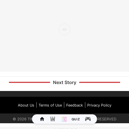
Next Story
|
|
|
About Us
Terms of Use
Feedback
Privacy Policy
©
2026
TIMES INTERNET LIMITED. ALL RIGHTS RESERVED