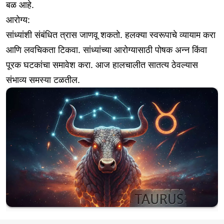
बळ आहे.
आरोग्य:
सांध्यांशी संबंधित त्रास जाणवू शकतो. हलक्या स्वरूपाचे व्यायाम करा
आणि लवचिकता टिकवा. सांध्यांच्या आरोग्यासाठी पोषक अन्न किंवा
पूरक घटकांचा समावेश करा. आज हालचालीत सातत्य ठेवल्यास
संभाव्य समस्या टळतील.