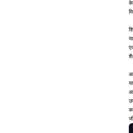
के
मि
शि
य
ए
शै
आ
य
आण
उप
क
ज