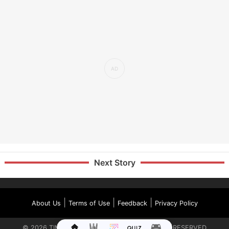
Next Story
|
|
|
About Us
Terms of Use
Feedback
Privacy Policy
©
2026
TIMES INTERNET LIMITED. ALL RIGHTS RESERVED