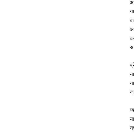
आ
या
बज
अ
क
सा
प्
य
ना
ज
व
य
नव